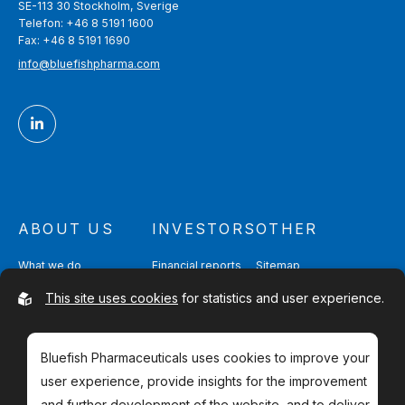
SE-113 30 Stockholm, Sverige
Telefon: +46 8 5191 1600
Fax: +46 8 5191 1690
info@bluefishpharma.com
ABOUT US
INVESTORS
OTHER
What we do
Financial reports
Sitemap
Quality & Safety
Partnering
Contact
This site uses cookies
for statistics and user experience.
Management & Directors
Shareholders
Bluefish Pharmaceuticals uses cookies to improve your
user experience, provide insights for the improvement
and further development of the website, and to deliver