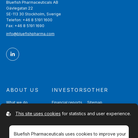
Bluefish Pharmaceuticals AB
Gävlegatan 22
SE-113 30 Stockholm, Sverige
Telefon: +46 8 5191 1600
Fax: +46 8 5191 1690
info@bluefishpharma.com
ABOUT US
INVESTORS
OTHER
What we do
Financial reports
Sitemap
Quality & Safety
Partnering
Contact
This site uses cookies
for statistics and user experience.
Management & Directors
Shareholders
Bluefish Pharmaceuticals uses cookies to improve your