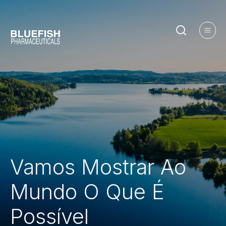
Vamos
Mostrar
Ao
Mundo
O
Que
É
Possível