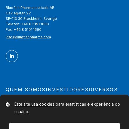
Bluefish Pharmaceuticals AB
Gävlegatan 22
SE-113 30 Stockholm, Sverige
Telefon: +46 8 5191 1600
Fax: +46 8 5191 1690
info@bluefishpharma.com
QUEM SOMOS
INVESTIDORES
DIVERSOS
O Que Fazemos
Relatórios Financeiros
Mapa do site
Este site usa cookies
para estatísticas e experiência do
Qualidade & Segurança
Parcerias
Contato
usuário.
Gestão e Diretores
Acionistas