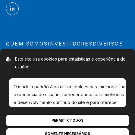
QUEM SOMOS
INVESTIDORES
DIVERSOS
O Que Fazemos
Relatórios Financeiros
Mapa do site
Este site usa cookies
para estatísticas e experiência do
Qualidade & Segurança
Parcerias
Contato
usuário.
Gestão e Diretores
Acionistas
O modelo padrão Alba utiliza cookies para melhorar sua
experiência de usuário, fornecer dados para melhorias
e desenvolvimento contínuo do site e para oferecer
ofertas mais relevantes para você.
Copyright © 2026, Bluefish Pharmaceuticals AB
Política de privacidade
PERMITIR TODOS
Leia nossa
política de privacidade
. Se você
Sphinxly
agência web
|
Desenvolvido por
Easyweb
SOMENTE NECESSÁRIOS
concordar com o uso, escolha
Permitir todos
. Se